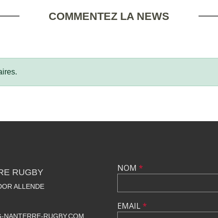
COMMENTEZ LA NEWS
ires.
NOM
*
RE RUGBY
ADOR ALLENDE
EMAIL
*
-NANTERRE-RUGBY.COM