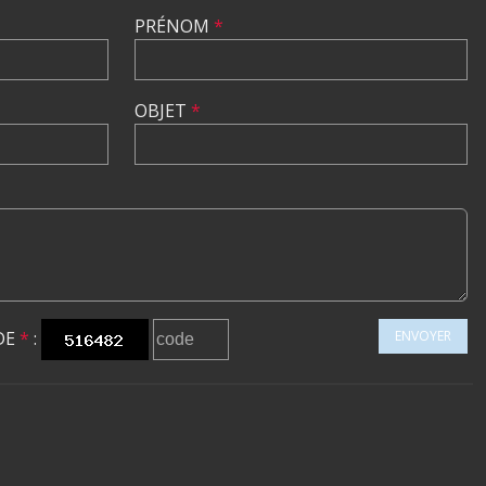
PRÉNOM
*
OBJET
*
DE
*
:
ENVOYER